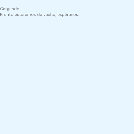
Ir
Cargando....
al
Pronto estaremos de vuelta, espéranos.
contenido